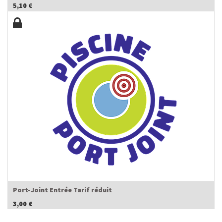
5,10
€
Port-Joint Entrée Tarif réduit
3,00
€