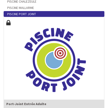
PISCINE CHALEZEULE
PISCINE MALLARME
PISCINE PORT JOINT
Port-Joint Entrée Adulte