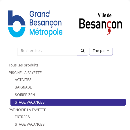
Bascu
la
naviga
Pour choisir un abonnement 6 jours ou annuel, merci de
vous
connecter ou de créer un compte
.
Trié par
Tous les produits
PISCINE LA FAYETTE
ACTIVITES
BAIGNADE
SOIREE ZEN
STAGE VACANCES
PATINOIRE LA FAYETTE
ENTREES
STAGE VACANCES