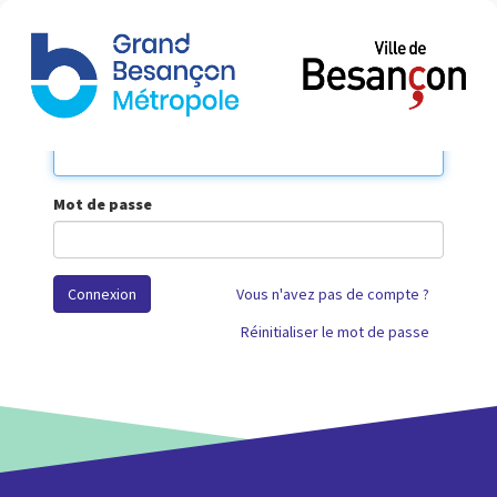
Bascu
la
naviga
Votre Courriel
Mot de passe
Connexion
Vous n'avez pas de compte ?
Réinitialiser le mot de passe