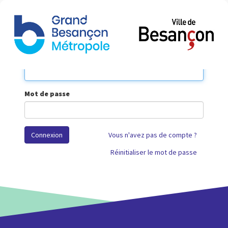
Bascu
la
naviga
Votre Courriel
Mot de passe
Connexion
Vous n'avez pas de compte ?
Réinitialiser le mot de passe