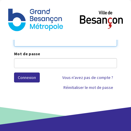
Bascu
la
naviga
Votre Courriel
Mot de passe
Connexion
Vous n'avez pas de compte ?
Réinitialiser le mot de passe